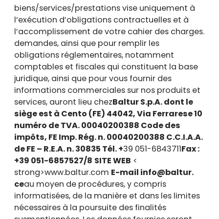
biens/services/prestations vise uniquement à
l’exécution d’obligations contractuelles et à
l’accomplissement de votre cahier des charges.
demandes, ainsi que pour remplir les
obligations réglementaires, notamment
comptables et fiscales qui constituent la base
juridique, ainsi que pour vous fournir des
informations commerciales sur nos produits et
services, auront lieu chez
Baltur S.p.A. dont le
siège est à Cento (FE) 44042, Via Ferrarese 10
numéro de TVA. 00040200388 Code des
impôts, FE Imp. Rég. n. 00040200388 C.C.I.A.A.
de FE – R.E.A. n. 30835 Tél. +
39 051-6843711
Fax :
+39 051-6857527/8
SITE WEB
<
strong>www.baltur.com
E-mail
info@baltur.
ce
au moyen de procédures, y compris
informatisées, de la manière et dans les limites
nécessaires à la poursuite des finalités