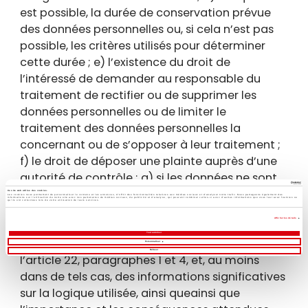
est possible, la durée de conservation prévue
des données personnelles ou, si cela n’est pas
possible, les critères utilisés pour déterminer
cette durée ; e) l’existence du droit de
l’intéressé de demander au responsable du
traitement de rectifier ou de supprimer les
données personnelles ou de limiter le
traitement des données personnelles la
concernant ou de s’opposer à leur traitement ;
f) le droit de déposer une plainte auprès d’une
autorité de contrôle ; g) si les données ne sont
pas collectées auprès de l’intéressé, toutes les
Ce site web utilise des cookies.
Les cookies nous permettent de personnaliser le contenu et les annonces, d'offrir des fonctionnalités relatives aux médias sociaux et d'analyser notre trafic. Nous partageons également des
informations sur l'utilisation de notre site avec nos partenaires de médias sociaux, de publicité et d'analyse, qui peuvent combiner celles-ci avec d'autres informations que vous leur avez fournies ou
qu'ils ont collectées lors de votre utilisation de leurs services.
informations disponibles sur leur origine ; h)
Afficher les détails
l’existence d’un processus décisionnel
Tout autoriser
automatisé, y compris le profilage visé à
Personnaliser
Refuser
l’article 22, paragraphes 1 et 4, et, au moins
dans de tels cas, des informations significatives
sur la logique utilisée, ainsi queainsi que