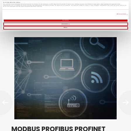
Ce site web utilise des cookies.
Les cookies nous permettent de personnaliser le contenu et les annonces, d'offrir des fonctionnalités relatives aux médias sociaux et d'analyser notre trafic. Nous partageons également des
informations sur l'utilisation de notre site avec nos partenaires de médias sociaux, de publicité et d'analyse, qui peuvent combiner celles-ci avec d'autres informations que vous leur avez fournies ou
qu'ils ont collectées lors de votre utilisation de leurs services.
Vous pourriez également être
Afficher les détails
intéressé par…
Tout autoriser
Personnaliser
Refuser
MODBUS PROFIBUS PROFINET