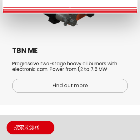
全部允许
自定义
拒绝
TBN ME
Progressive two-stage heavy oil burners with
electronic cam. Power from 1,2 to 7.5 MW
Find out more
搜索过滤器