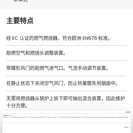
主要特点
经 EC 认证的燃气燃烧器，符合欧洲 EN676 标准。
助燃空气和燃烧头调整装置。
带蝶形风门的助燃气进气口。气流手动调节装置。
在静止状态下关闭空气风门，防止热量散失到烟囱中。
无需将燃烧器从锅炉上拆下即可抽出混合装置，因此维护
十分方便。
本网站使用 cookie
我们使用 Cookie 来制作贴合用户需求的内容与广告、提供社交媒体功能以及分析我们的流量。我们还会与社交媒体、广告和分析合作伙伴分享您对我们网站的使用情况，这些合作伙伴可能会将此类信息与您提供给他们或他们在您使用其服务的过程中收集的其他信息相结合。
固定式发生器连接法兰。
显示详情