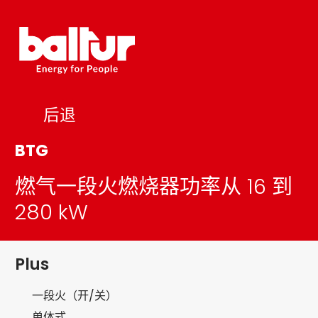
Skip
to
content
后退
BTG
燃气一段火燃烧器功率从 16 到
280 kW
Plus
一段火（开/关）
单体式