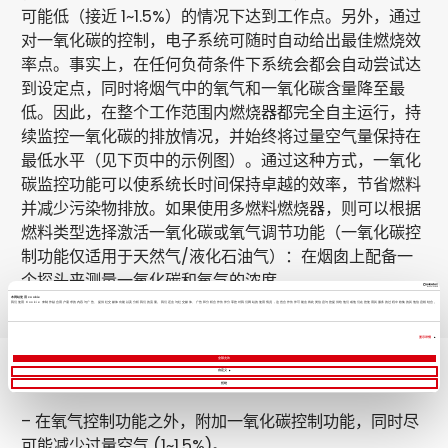
可能低（接近 1~1.5%）的情况下达到工作点。另外，通过
对一氧化碳的控制，电子系统可随时自动给出最佳燃烧效
率点。事实上，在任何负荷条件下系统会都会自动尝试达
到设定点，同时将烟气中的氧气和一氧化碳含量降至最
低。因此，在整个工作范围内燃烧器都完全自主运行，持
续监控一氧化碳的排放情况，并始终将过量空气量保持在
最低水平（见下页中的示例图）。通过这种方式，一氧化
碳监控功能可以使系统长时间保持卓越的效率，节省燃料
并减少污染物排放。如果使用多燃料燃烧器，则可以根据
燃料类型选择激活一氧化碳或氧气调节功能（一氧化碳控
制功能仅适用于天然气/液化石油气）：在烟囱上配备一
个探头来测量一氧化碳和氧气的浓度。
本网站使用 cookie
我们使用 Cookie 来制作贴合用户需求的内容与广告、提供社交媒体功能以及分析我们的流量。我们还会与社交媒体、广告和分析合作伙伴分享您对我们网站的使用情况，这些合作伙伴可能会将此类信息与您提供给他们或他们在您使用其服务的过程中收集的其他信息相结合。
显示详情
全部允许
主要特点
自定义
拒绝
– 在氧气控制功能之外，附加一氧化碳控制功能，同时尽
可能减少过量空气 (1~1.5%)。