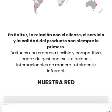
En Baltur, la relación con el cliente, el servicio
y la calidad del producto son siempre lo
primero.
Baltur es una empresa flexible y competitiva,
capaz de gestionar sus relaciones
internacionales de manera totalmente
informal.
NUESTRA RED
Esta página web usa cookies
Las cookies de este sitio web se usan para personalizar el contenido y los anuncios, ofrecer funciones de redes sociales y analizar el tráfico. Además, compartimos información sobre el uso que haga del sitio web con nuestros partners de redes sociales, publicidad y análisis web, quienes pueden combinarla con otra información que les haya proporcionado o que hayan recopilado a partir del uso que haya hecho de sus servicios.
Lugar de producción:
Mostrar detalles