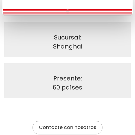
100% Made in Italy
Permitir todas
Personalizar
Denegar
Sucursal:
Shanghai
Presente:
60 países
Contacte con nosotros