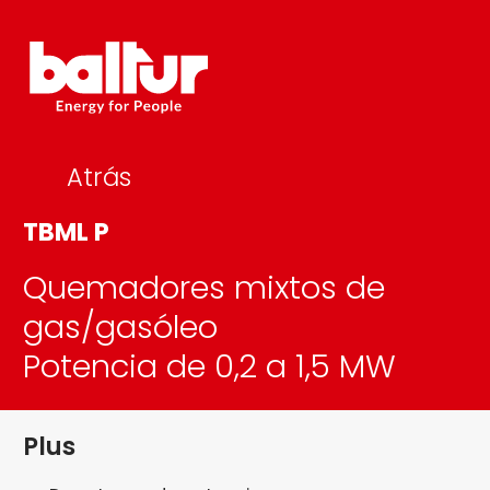
Skip
to
content
Atrás
TBML P
Quemadores mixtos de
gas/gasóleo
Potencia de 0,2 a 1,5 MW
Plus