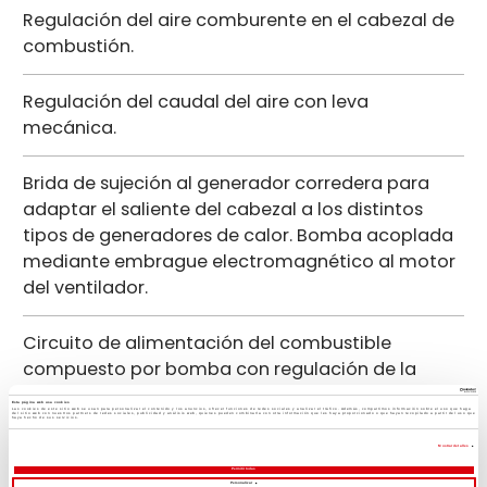
Regulación del aire comburente en el cabezal de
combustión.
Regulación del caudal del aire con leva
mecánica.
Brida de sujeción al generador corredera para
adaptar el saliente del cabezal a los distintos
tipos de generadores de calor. Bomba acoplada
mediante embrague electromagnético al motor
del ventilador.
Circuito de alimentación del combustible
compuesto por bomba con regulación de la
presión, válvulas de corte y válvula de seguridad.
Esta página web usa cookies
Las cookies de este sitio web se usan para personalizar el contenido y los anuncios, ofrecer funciones de redes sociales y analizar el tráfico. Además, compartimos información sobre el uso que haga
del sitio web con nuestros partners de redes sociales, publicidad y análisis web, quienes pueden combinarla con otra información que les haya proporcionado o que hayan recopilado a partir del uso que
haya hecho de sus servicios.
Conmutación manual combustible.
Mostrar detalles
Permitir todas
Personalizar