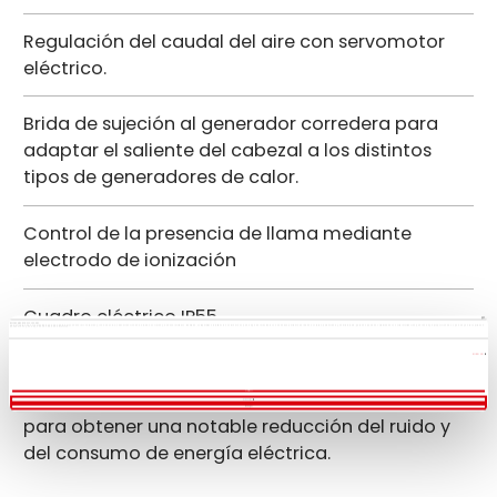
Regulación del caudal del aire con servomotor
eléctrico.
Brida de sujeción al generador corredera para
adaptar el saliente del cabezal a los distintos
tipos de generadores de calor.
Control de la presencia de llama mediante
electrodo de ionización
Cuadro eléctrico IP55.
Esta página web usa cookies
Las cookies de este sitio web se usan para personalizar el contenido y los anuncios, ofrecer funciones de redes sociales y analizar el tráfico. Además, compartimos información sobre el uso que haga del sitio web con nuestros partners de redes sociales, publicidad y análisis web, quienes pueden combinarla con otra información que les haya proporcionado o que hayan recopilado a partir del uso que haya hecho de sus servicios.
Mostrar detalles
Instalación eléctrica IP54. Regulación del número
de revoluciones del ventilador mediante inversor,
Permitir todas
Personalizar
Denegar
para obtener una notable reducción del ruido y
del consumo de energía eléctrica.