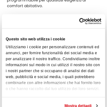
programmabile per qualsiasi esigenza di
comfort abitativo.
Riscaldamento idronico e
raffrescamento a espansione
diretta
Uno dei principali vantaggi della pompa di
Questo sito web utilizza i cookie
calore Genio HP Full Electric è la capacità di
Utilizziamo i cookie per personalizzare contenuti ed
offrire riscaldamento idronico e
annunci, per fornire funzionalità dei social media e
raffrescamento a espansione diretta
. Si
per analizzare il nostro traffico. Condividiamo inoltre
tratta di una doppia funzione che permette di
informazioni sul modo in cui utilizzi il nostro sito con
riscaldare gli ambienti tramite acqua in
i nostri partner che si occupano di analisi dei dati
impianti in media/bassa temperatura e di
web, pubblicità e social media, i quali potrebbero
raffrescare con aria refrigerata tramite unità
combinarle con altre informazioni che hai fornito loro
interne.
o che hanno raccolto dal tuo utilizzo dei loro servizi.
Il sistema idronico offre un comfort ottimale
,
distribuendo il calore in maniera uniforme e
Mostra dettagli