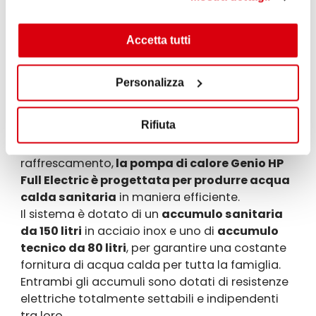
senza sbalzi di temperatura.
Il raffrescamento a espansione diretta
,
Accetta tutti
invece, è efficiente ed efficace, e mantiene la
casa fresca durante l’estate.
Personalizza
Produzione di acqua calda
sanitaria
Rifiuta
Oltre a offrire sia il riscaldamento che il
raffrescamento,
la pompa di calore Genio HP
Full Electric è progettata per produrre acqua
calda sanitaria
in maniera efficiente.
Il sistema è dotato di un
accumulo sanitaria
da 150 litri
in acciaio inox e uno di
accumulo
tecnico da 80 litri
, per garantire una costante
fornitura di acqua calda per tutta la famiglia.
Entrambi gli accumuli sono dotati di resistenze
elettriche totalmente settabili e indipendenti
tra loro.