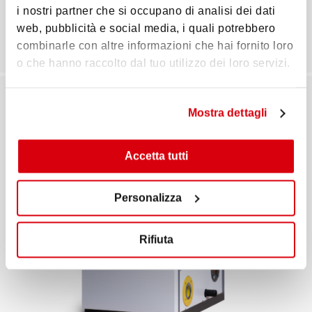
i nostri partner che si occupano di analisi dei dati
Scopri la Serie
web, pubblicità e social media, i quali potrebbero
combinarle con altre informazioni che hai fornito loro
o che hanno raccolto dal tuo utilizzo dei loro servizi.
Mostra dettagli
Accetta tutti
Personalizza
Rifiuta