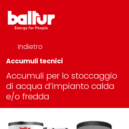
Salta
al
contenuto
Indietro
Accumuli tecnici
Accumuli per lo stoccaggio
di acqua d’impianto calda
e/o fredda