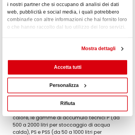
i nostri partner che si occupano di analisi dei dati
Questi serbatoi consentono di ottimizzare
web, pubblicità e social media, i quali potrebbero
l’efficienza del sistema, permettendo un uso
combinarle con altre informazioni che hai fornito loro
più regolare e continuo della pompa di
o che hanno raccolto dal tuo utilizzo dei loro servizi.
calore, che può funzionare in modo più
efficiente quando è meno soggetta a cicli di
accensione e spegnimento frequenti.
Mostra dettagli
Gli accumuli tecnici contribuiscono anche a
bilanciare la domanda di riscaldamento,
Accetta tutti
garantendo una fornitura costante di calore
durante i periodi di punta e riducendo il
Personalizza
consumo energetico complessivo.
Baltur propone, a completamento degli
Rifiuta
impianti di riscaldamento in pompa di
calore, le gamme di accumulo tecnici P (da
500 a 2000 litri per stoccaggio di acqua
calda), PS e PSS (da 50 a 1000 litri per