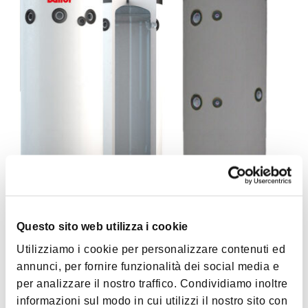
Questo sito web utilizza i cookie
Gli accumuli tecnici negli impianti di
Utilizziamo i cookie per personalizzare contenuti ed
riscaldamento con pompa di calore sono
annunci, per fornire funzionalità dei social media e
serbatoi progettati per immagazzinare
per analizzare il nostro traffico. Condividiamo inoltre
l’energia termica prodotta dall’impianto.
informazioni sul modo in cui utilizzi il nostro sito con