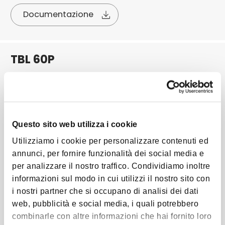
Documentazione
TBL 60P
Codice prodotto
35750010
Potenza Termica Minima (kW)
250
Questo sito web utilizza i cookie
Utilizziamo i cookie per personalizzare contenuti ed
Potenza Termica Massima (kW)
annunci, per fornire funzionalità dei social media e
600
per analizzare il nostro traffico. Condividiamo inoltre
informazioni sul modo in cui utilizzi il nostro sito con
Classe NOx
i nostri partner che si occupano di analisi dei dati
2
web, pubblicità e social media, i quali potrebbero
combinarle con altre informazioni che hai fornito loro
Campo di lavoro