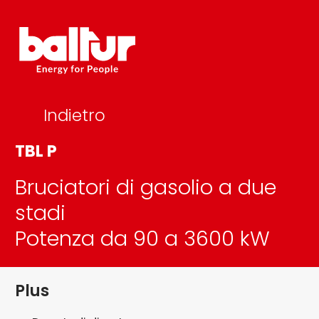
Salta
al
contenuto
Indietro
TBL P
Bruciatori di gasolio a due
stadi
Potenza da 90 a 3600 kW
Plus